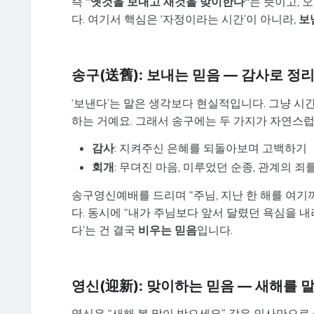
즉
“옛것을 보내고 새것을 맞이한다”
는 뜻이고, 
다. 여기서 핵심은 ‘자정이라는 시간’이 아니라,
보
송구(送舊): 보내는 믿음 — 감사로 정
‘보낸다’는 말은 생각보다 현실적입니다. 그냥 시
하는 거예요. 그래서 송구에는 두 가지가 자연스럽
감사
: 지켜주신 은혜를 되돌아보며 고백하기
회개
: 무뎌진 마음, 미루었던 순종, 관계의 
송구영신예배를 드리며 “주님, 지난 한 해를 여
다. 동시에 “내가 주님보다 앞서 달렸던 욕심을 
다’는 건 결국
비우는 믿음
입니다.
영신(迎新): 맞이하는 믿음 — 새해를 
영신은 “새해 복 많이 받으세요” 같은 인사만으로