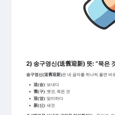
2) 송구영신(送舊迎新) 뜻: “묵은 
송구영신(送舊迎新)
은 네 글자를 하나씩 풀면 바
送(송)
: 보내다
↑
舊(구)
: 옛것, 묵은 것
TOP
迎(영)
: 맞이하다
新(신)
: 새것