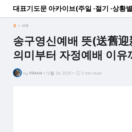
대표기도문 아카이브(주일 ·절기 ·상황별
홈
새해
송구영신예배 뜻(送舊迎新)
의미부터 자정예배 이유
by
PRAHA
•
12월 28, 2025
•
3 min read