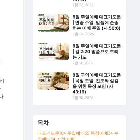
7월 28, 2026
8월 주일예배 대표기도문
| 연중 주일, 말씀에 순종
하는 예배 주일 (사 50:6)
8월 04, 2026
8월 주일예배 대표기도문
| 갈 2:20 말씀으로 드리
는 기도
자
7월 14, 2026
8월 구역예배 대표기도문
난히
| 목장 모임, 전도와 섬김
을 위한 목장 모임 (사
.
43:19)
다.
7월 30, 2026
목차
대표기도문
104
주일예배
35
목장예배
34
수
요예배
34
가정예배
1