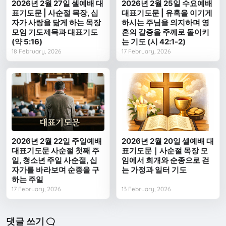
2026년 2월 27일 셀예배 대
2026년 2월 25일 수요예배
표기도문 | 사순절 목장, 십
대표기도문 | 유혹을 이기게
자가 사랑을 닮게 하는 목장
하시는 주님을 의지하며 영
모임 기도제목과 대표기도
혼의 갈증을 주께로 돌이키
(약 5:16)
는 기도 (시 42:1-2)
18 February, 2026
17 February, 2026
2026년 2월 22일 주일예배
2026년 2월 20일 셀예배 대
대표기도문 사순절 첫째 주
표기도문｜사순절 목장 모
일, 청소년 주일 사순절, 십
임에서 회개와 순종으로 걷
자가를 바라보며 순종을 구
는 가정과 일터 기도
하는 주일
17 February, 2026
13 February, 2026
댓글 쓰기