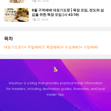
8월 04, 2026
8월 구역예배 대표기도문 | 목장 모임, 전도와 섬
김을 위한 목장 모임 (사 43:19)
7월 30, 2026
목차
대표기도문
104
주일예배
35
목장예배
34
수요예배
34
가정예배
1
Wizztour is a blog that provides practical travel information
for travelers, including destination guides, itineraries, and local
insider tips.