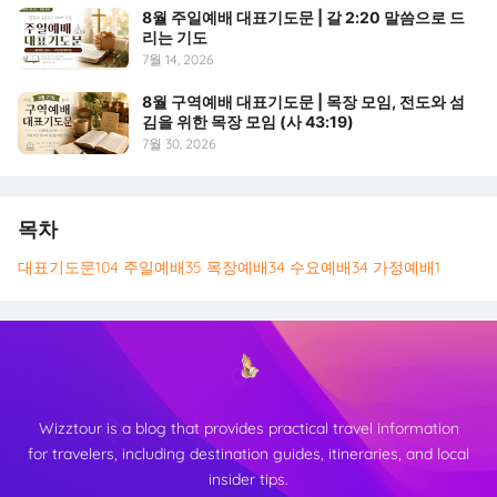
8월 주일예배 대표기도문 | 갈 2:20 말씀으로 드
리는 기도
7월 14, 2026
8월 구역예배 대표기도문 | 목장 모임, 전도와 섬
김을 위한 목장 모임 (사 43:19)
7월 30, 2026
목차
대표기도문
104
주일예배
35
목장예배
34
수요예배
34
가정예배
1
Wizztour is a blog that provides practical travel information
for travelers, including destination guides, itineraries, and local
insider tips.