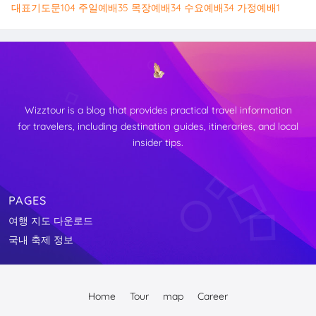
대표기도문
104
주일예배
35
목장예배
34
수요예배
34
가정예배
1
Wizztour is a blog that provides practical travel information
for travelers, including destination guides, itineraries, and local
insider tips.
PAGES
여행 지도 다운로드
국내 축제 정보
Home
Tour
map
Career